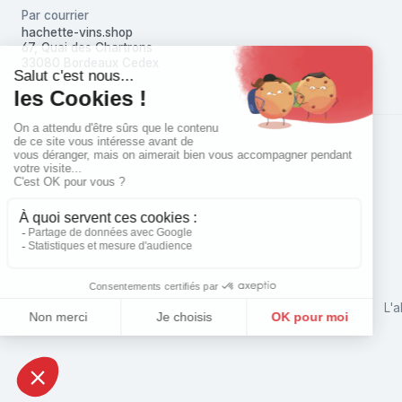
Par courrier
hachette-vins.shop
67, Quai des Chartrons
33080 Bordeaux Cedex
L'a