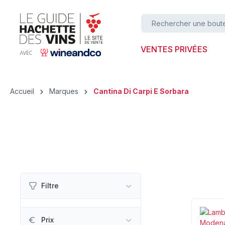
ser au contenu principal
Passer à la recherche
Passer à la navigation principale
VENTES PRIVÉES
Accueil
Marques
Cantina Di Carpi E Sorbara
Filtre
Prix