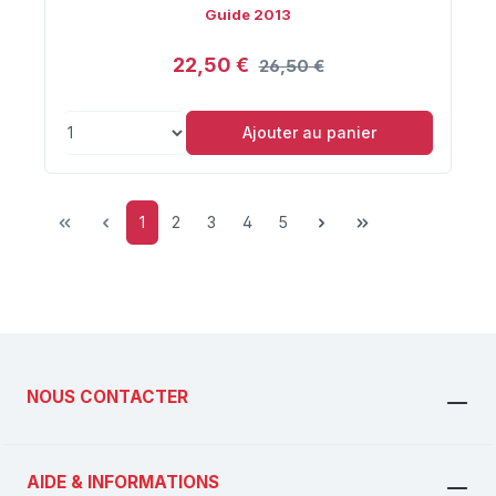
Guide 2013
22,50 €
26,50 €
Ajouter au panier
Page
Page
Page
Page
Page
1
2
3
4
5
NOUS CONTACTER
AIDE & INFORMATIONS