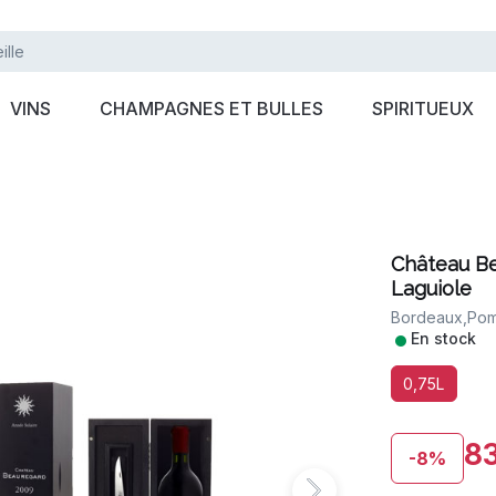
VINS
CHAMPAGNES ET BULLES
SPIRITUEUX
Château Be
Laguiole
Bordeaux,
Pom
•
En stock
0,75L
83
-8%