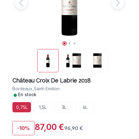
Château Croix De Labrie 2018
Bordeaux,
Saint-Emilion
•
En stock
0,75L
1,5L
3L
6L
87,00 €
-10%
96,90 €