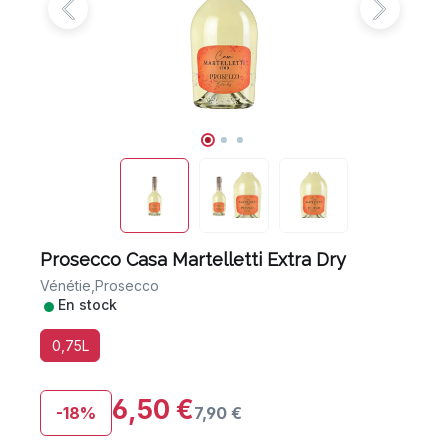
Prosecco Casa Martelletti Extra Dry
Vénétie,
Prosecco
•
En stock
0,75L
6,50 €
-18%
7,90 €