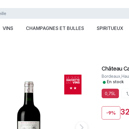
VINS
CHAMPAGNES ET BULLES
SPIRITUEUX
Château C
Bordeaux,
Hau
•
En stock
0,75L
1
32
-9%