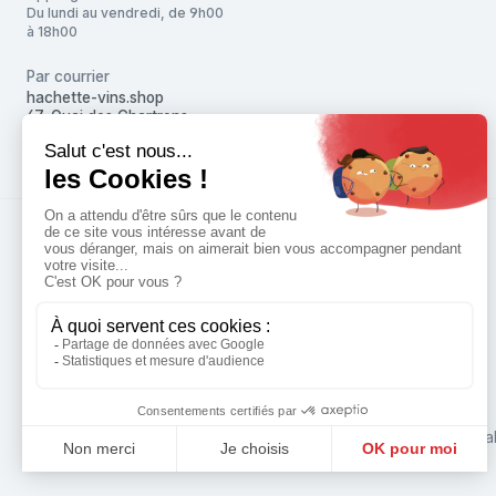
Du lundi au vendredi, de 9h00
à 18h00
Par courrier
hachette-vins.shop
67, Quai des Chartrons
33080 Bordeaux Cedex
L'a