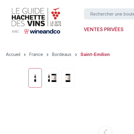
ser au contenu principal
Passer à la recherche
Passer à la navigation principale
VENTES PRIVÉES
Accueil
France
Bordeaux
Saint-Emilion
Ignorer la galerie d'images