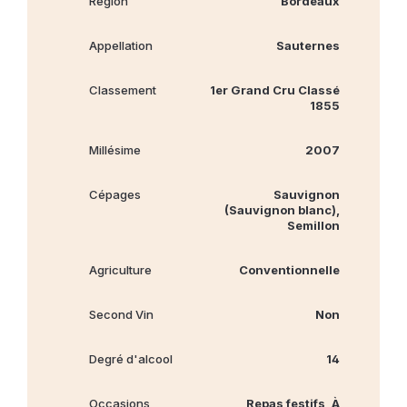
Région
Bordeaux
Appellation
Sauternes
Classement
1er Grand Cru Classé
1855
Millésime
2007
Cépages
Sauvignon
(Sauvignon blanc),
Semillon
Agriculture
Conventionnelle
Second Vin
Non
Degré d'alcool
14
Occasions
Repas festifs, À