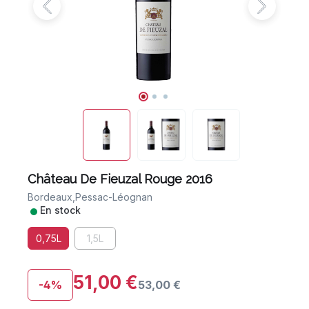
Château De Fieuzal Rouge 2016
Bordeaux,
Pessac-Léognan
•
En stock
0,75L
1,5L
51,00 €
-4%
53,00 €