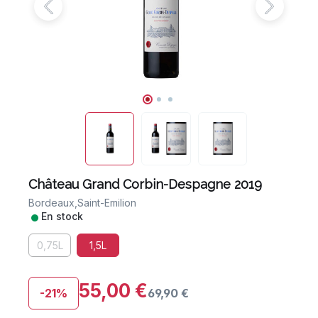
Château Grand Corbin-Despagne 2019
Bordeaux,
Saint-Emilion
•
En stock
0,75L
1,5L
55,00 €
-21%
69,90 €