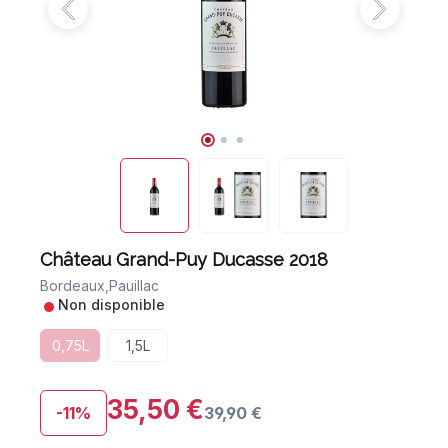
Château Grand-Puy Ducasse 2018
Bordeaux,
Pauillac
•
Non disponible
0,75L
1,5L
35,50 €
-11%
39,90 €