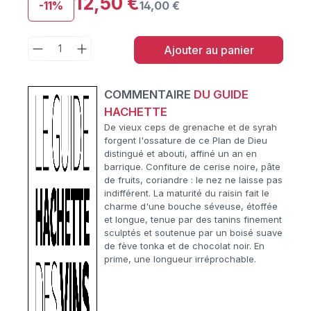
12,50 €
-11%
14,00 €
Ajouter au panier
COMMENTAIRE
DU GUIDE
HACHETTE
De vieux ceps de grenache et de syrah
forgent l'ossature de ce Plan de Dieu
distingué et abouti, affiné un an en
barrique. Confiture de cerise noire, pâte
de fruits, coriandre : le nez ne laisse pas
indifférent. La maturité du raisin fait le
charme d'une bouche séveuse, étoffée
et longue, tenue par des tanins finement
sculptés et soutenue par un boisé suave
de fève tonka et de chocolat noir. En
prime, une longueur irréprochable.