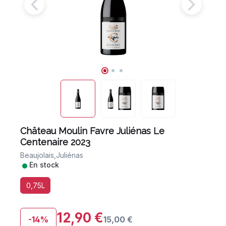
Château Moulin Favre Juliénas Le
Centenaire 2023
Beaujolais,
Juliénas
•
En stock
0,75L
12,90 €
-14%
15,00 €