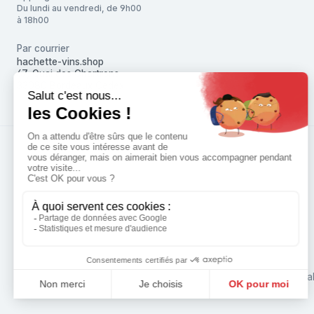
Du lundi au vendredi, de 9h00
à 18h00
Par courrier
hachette-vins.shop
67, Quai des Chartrons
33080 Bordeaux Cedex
L'a