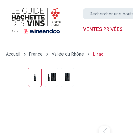
ser au contenu principal
Passer à la recherche
Passer à la navigation principale
VENTES PRIVÉES
Accueil
France
Vallée du Rhône
Lirac
Ignorer la galerie d'images