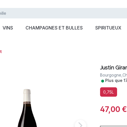
VINS
CHAMPAGNES ET BULLES
SPIRITUEUX
t
Justin Gir
Bourgogne,
Ch
•
Plus que 1
0,75L
47,00 €