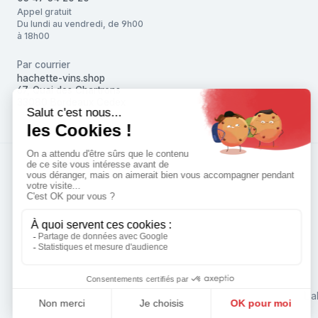
Appel gratuit
Du lundi au vendredi, de 9h00
à 18h00
Par courrier
hachette-vins.shop
67, Quai des Chartrons
33080 Bordeaux Cedex
L'a