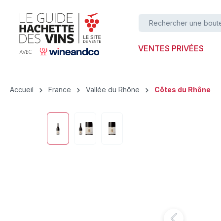
ser au contenu principal
Passer à la recherche
Passer à la navigation principale
VENTES PRIVÉES
Accueil
France
Vallée du Rhône
Côtes du Rhône
Ignorer la galerie d'images