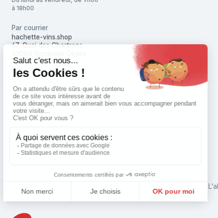
à 18h00
Par courrier
hachette-vins.shop
67, Quai des Chartrons
33080 Bordeaux Cedex
L'a