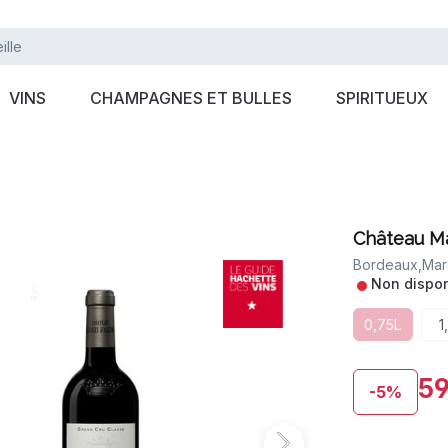
VINS
CHAMPAGNES ET BULLES
SPIRITUEUX
Château Ma
Bordeaux,
Mar
•
Non dispon
0,75L
1
59
-5%