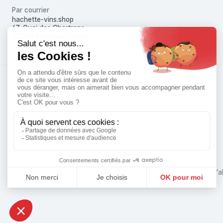
Par courrier
hachette-vins.shop
67, Quai des Chartrons
33080 Bordeaux Cedex
L'a