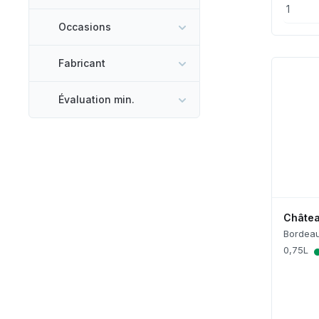
Occasions
Fabricant
Évaluation min.
Châtea
Bordea
0,75L