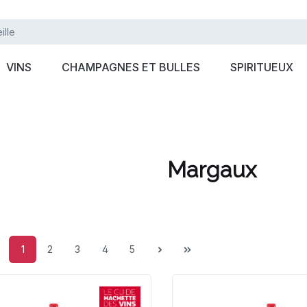
VINS
CHAMPAGNES ET BULLES
SPIRITUEUX
Margaux
Page
Page
Page
Page
Page
1
2
3
4
5