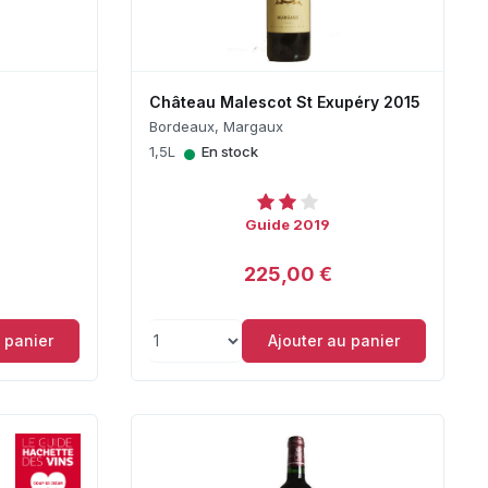
Château Malescot St Exupéry 2015
Bordeaux, Margaux
•
1,5L
En stock
Guide 2019
225,00 €
 panier
Ajouter au panier