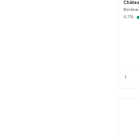
Châte
Bordea
0,75L