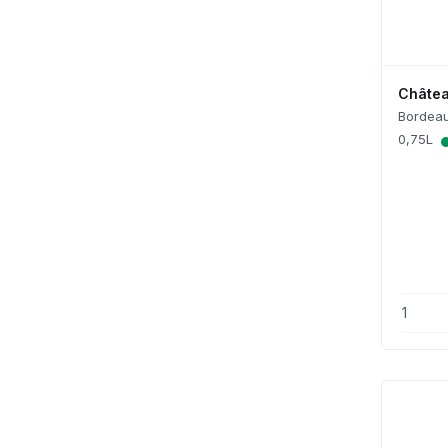
Châtea
Bordea
0,75L