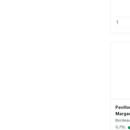
Pavill
Marga
Bordea
0,75L