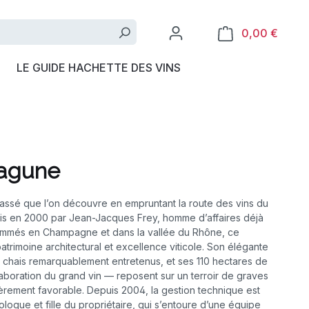
0,00 €
LE GUIDE HACHETTE DES VINS
Lagune
lassé que l’on découvre en empruntant la route des vins du
s en 2000 par Jean-Jacques Frey, homme d’affaires déjà
ommés en Champagne et dans la vallée du Rhône, ce
atrimoine architectural et excellence viticole. Son élégante
es chais remarquablement entretenus, et ses 110 hectares de
aboration du grand vin — reposent sur un terroir de graves
ièrement favorable. Depuis 2004, la gestion technique est
logue et fille du propriétaire, qui s’entoure d’une équipe