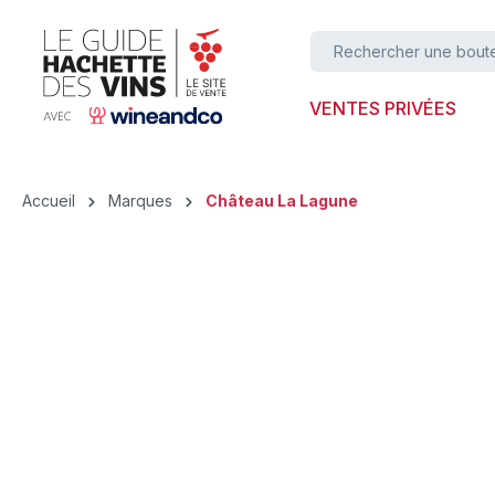
ser au contenu principal
Passer à la recherche
Passer à la navigation principale
VENTES PRIVÉES
Accueil
Marques
Château La Lagune