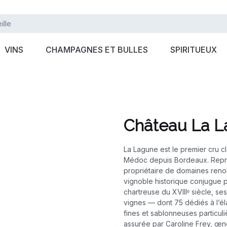
VINS
CHAMPAGNES ET BULLES
SPIRITUEUX
Château La 
La Lagune est le premier cru c
Médoc depuis Bordeaux. Repri
propriétaire de domaines ren
vignoble historique conjugue p
chartreuse du XVIIIᵉ siècle, s
vignes — dont 75 dédiés à l’él
fines et sablonneuses particul
assurée par Caroline Frey, œno