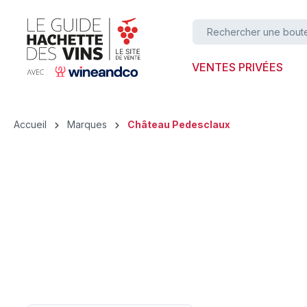
ser au contenu principal
Passer à la recherche
Passer à la navigation principale
VENTES PRIVÉES
Accueil
Marques
Château Pedesclaux