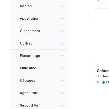
Région
Appellation
Classement
Coffret
Flaconnage
Millésime
Châtea
Bordeau
•
Cépages
6L
E
Agriculture
Second Vin