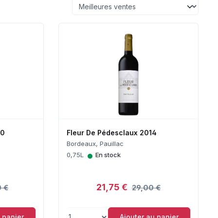
20
Fleur De Pédesclaux 2014
Bordeaux, Pauillac
•
0,75L
En stock
21,75 €
 €
29,00 €
 panier
Ajouter au panier