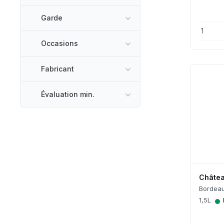
Garde
Occasions
Fabricant
Évaluation min.
Châtea
Bordeau
•
1,5L