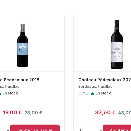
De Pédesclaux 2018
Château Pédesclaux 20
x, Pauillac
Bordeaux, Pauillac
•
•
En stock
0,75L
En stock
19,00 €
33,60 €
25,00 €
43,00
Ajouter au panier
Ajouter au