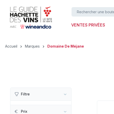
ser au contenu principal
Passer à la recherche
Passer à la navigation principale
VENTES PRIVÉES
Accueil
Marques
Domaine De Méjane
Filtre
Prix