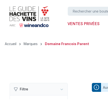
ser au contenu principal
Passer à la recherche
Passer à la navigation principale
VENTES PRIVÉES
Accueil
Marques
Domaine Francois Parent
Auc
Filtre