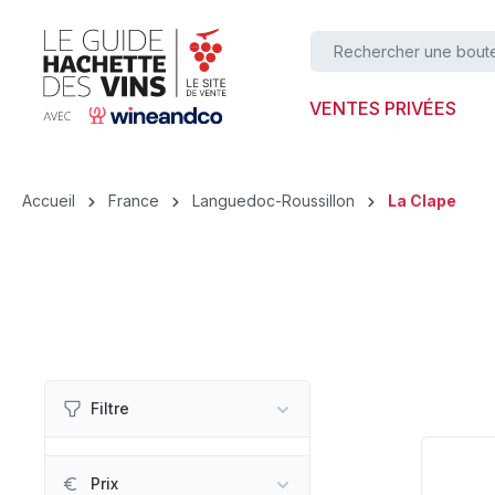
ser au contenu principal
Passer à la recherche
Passer à la navigation principale
VENTES PRIVÉES
Accueil
France
Languedoc-Roussillon
La Clape
Filtre
Prix