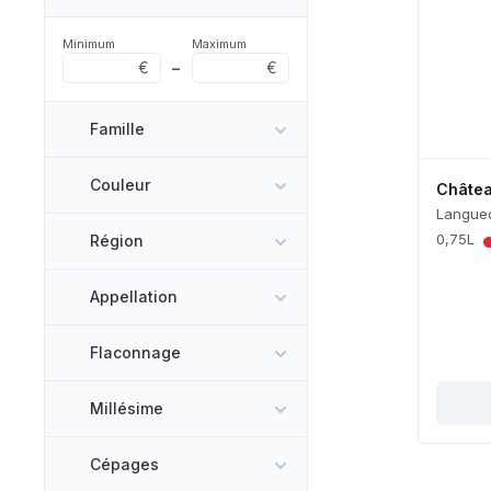
Minimum
Maximum
€
–
€
Famille
Couleur
Châtea
Langued
0,75L
Région
Appellation
Flaconnage
Millésime
Cépages