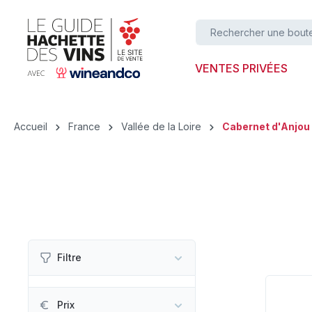
ser au contenu principal
Passer à la recherche
Passer à la navigation principale
VENTES PRIVÉES
Accueil
France
Vallée de la Loire
Cabernet d'Anjou
Filtre
Prix