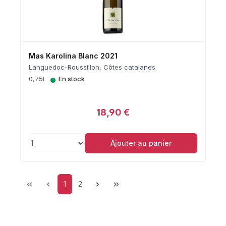
Mas Karolina Blanc 2021
Languedoc-Roussillon, Côtes catalanes
•
0,75L
En stock
18,90 €
Ajouter au panier
Page
Page
1
2