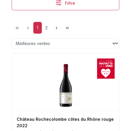
Filtre
Page
Page
1
2
Château Rochecolombe côtes du Rhône rouge
2022