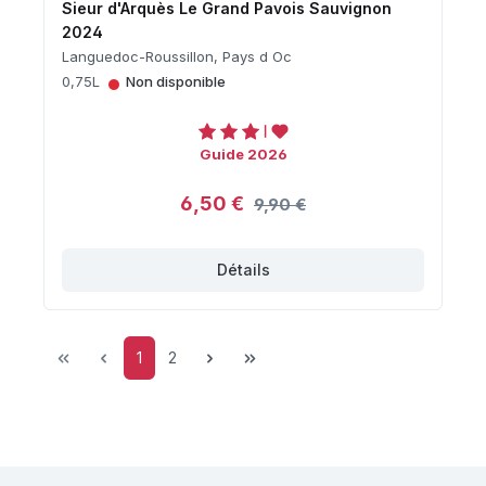
Sieur d'Arquès Le Grand Pavois Sauvignon
2024
Languedoc-Roussillon, Pays d Oc
•
0,75L
Non disponible
Guide 2026
6,50 €
9,90 €
Détails
Page
Page
1
2